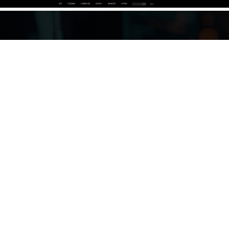
首页
产品及服务
行业解决方案
合作伙伴
投资者关系
关于我们
中
EN